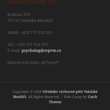
STŘEDISKO VÝCHOVNÉ PÉČE
Králova 370
757 01 Valašské Meziříčí
Mobil: +420 775 232 105
Tel.: +420 571 614 575
E-mail:
psycholog@svpvm.cz
Datová schránka: q67umy9
Copyright © 2026
Středisko výchovné péče Valašské
Meziříčí
. All Rights Reserved.
|
Kids Camp by
Catch
Themes