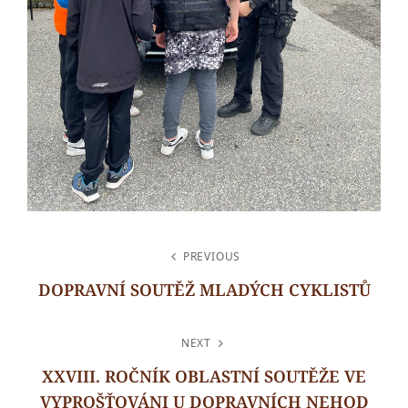
NAVIGACE
PREVIOUS
PRO
DOPRAVNÍ SOUTĚŽ MLADÝCH CYKLISTŮ
PŘÍSPĚVEK
Previous
Post
NEXT
XXVIII. ROČNÍK OBLASTNÍ SOUTĚŽE VE
VYPROŠŤOVÁNI U DOPRAVNÍCH NEHOD