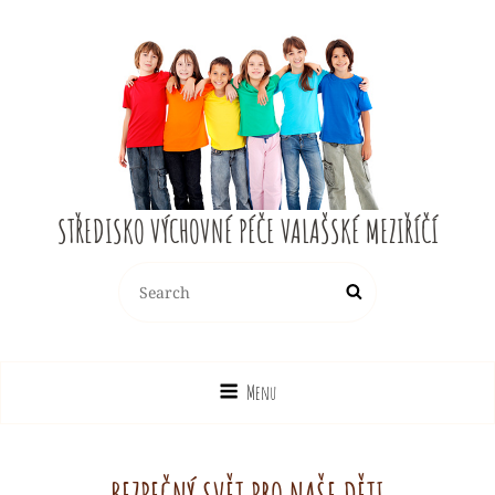
STŘEDISKO VÝCHOVNÉ PÉČE VALAŠSKÉ MEZIŘÍČÍ
Search
Search
for:
Menu
BEZPEČNÝ SVĚT PRO NAŠE DĚTI