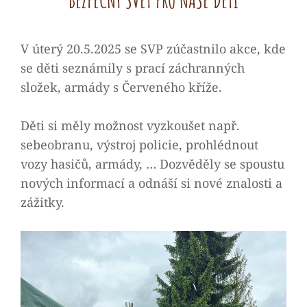
Kateřina
By
Malinová
V úterý 20.5.2025 se SVP zúčastnilo akce, kde
se děti seznámily s prací záchranných
složek, armády s Červeného kříže.
Děti si měly možnost vyzkoušet např.
sebeobranu, výstroj policie, prohlédnout
vozy hasičů, armády, … Dozvěděly se spoustu
nových informací a odnáší si nové znalosti a
zážitky.